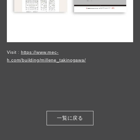
Visit :
https://www.mec-
h.com/building/millene_takinogawa/
一覧に戻る